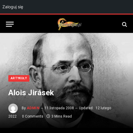
Zaloguj się
ARTYKUŁY
Alois Jirásek
By
ADMIN
11 listopada 2008
Updated:
12 lutego
2022
0 Comments
3 Mins Read