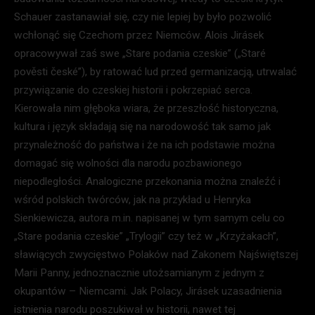
Schauer zastanawiał się, czy nie lepiej by było pozwolić
wchłonąć się Czechom przez Niemców. Alois Jirásek
opracowywał zaś swe „Stare podania czeskie” („Staré
pověsti české”), by ratować lud przed germanizacją, utrwalać
przywiązanie do czeskiej historii i pokrzepiać serca.
Kierowała nim głęboka wiara, że przeszłość historyczna,
kultura i język składają się na narodowość tak samo jak
przynależność do państwa i że na ich podstawie można
domagać się wolności dla narodu pozbawionego
niepodległości. Analogiczne przekonania można znaleźć i
wśród polskich twórców, jak na przykład u Henryka
Sienkiewicza, autora m.in. napisanej w tym samym celu co
„Stare podania czeskie” „Trylogii” czy też w „Krzyżakach”,
sławiących zwycięstwo Polaków nad Zakonem Najświętszej
Marii Panny, jednoznacznie utożsamianym z jednym z
okupantów – Niemcami. Jak Polacy, Jirásek uzasadnienia
istnienia narodu poszukiwał w historii, nawet tej