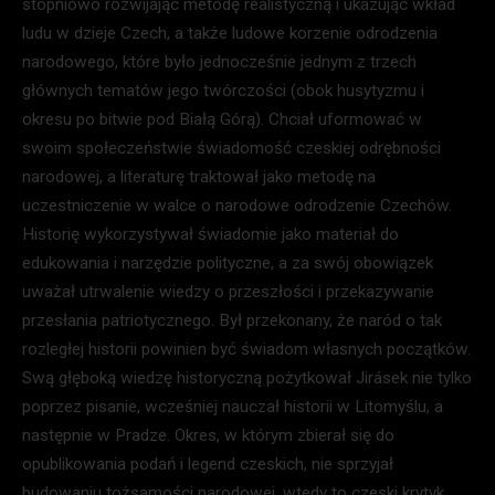
stopniowo rozwijając metodę realistyczną i ukazując wkład
ludu w dzieje Czech, a także ludowe korzenie odrodzenia
narodowego, które było jednocześnie jednym z trzech
głównych tematów jego twórczości (obok husytyzmu i
okresu po bitwie pod Białą Górą). Chciał uformować w
swoim społeczeństwie świadomość czeskiej odrębności
narodowej, a literaturę traktował jako metodę na
uczestniczenie w walce o narodowe odrodzenie Czechów.
Historię wykorzystywał świadomie jako materiał do
edukowania i narzędzie polityczne, a za swój obowiązek
uważał utrwalenie wiedzy o przeszłości i przekazywanie
przesłania patriotycznego. Był przekonany, że naród o tak
rozległej historii powinien być świadom własnych początków.
Swą głęboką wiedzę historyczną pożytkował Jirásek nie tylko
poprzez pisanie, wcześniej nauczał historii w Litomyślu, a
następnie w Pradze. Okres, w którym zbierał się do
opublikowania podań i legend czeskich, nie sprzyjał
budowaniu tożsamości narodowej, wtedy to czeski krytyk