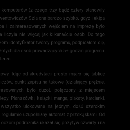
 komputerów (z czego trzy bądź cztery stanowiły
onwentowiczów. Szła ona bardzo szybko, gdyż i ekipa
eba i zainteresowanych wejściem na imprezę było
a liczyła nie więcej jak kilkanaście osób. Do tego
em identyfikator twórcy programu, podpisałem się,
złotych dla osób prowadzących 5+ godzin programu.
teren.
wy. Idąc od akredytacji prosto mijało się tablicę
czów, punkt zapisu na takowe (działający prężnie,
eresowanych było dużo), połączony z miejscem
epy. Planszówki, książki, manga, plakaty, karcianki,
wszystko ulokowane na jednym, dość szerokim
rę regularnie uzupełniany automat z przekąskami. Od
y oczom podróżnika ukazał się pozytyw czwarty i na