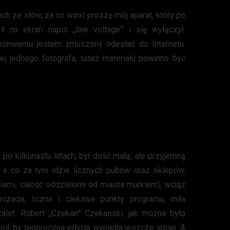
ch ze słów, za co winić proszę mój aparat, który po
ił na ekran napis „low voltage” i się wyłączył.
konwentu jestem zmuszony odesłać do Internetu.
ej jednego fotografa, toteż materiału powinno być
o kilkunastu latach, był dość małą, ale przyjemną
i, a co za tym idzie licznych pubów oraz sklepów,
iami, całość oddzielona od miasta murkiem), wciąż
izacja, liczne i ciekawe punkty programu, miła
zalet. Robert „Czekan” Czekański, jak można było
oił, by tegoroczna edycja wypadła jeszcze lepiej. A