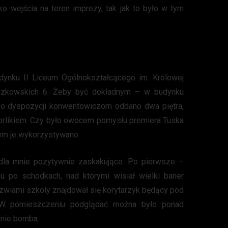
sko wejścia na teren imprezy, tak jak to było w tym
dynku II Liceum Ogólnokształcącego im. Królowej
uszkowskich 6. Żeby być dokładnym – w budynku
Do dyspozycji konwentowiczom oddano dwa piętra,
 orlikiem. Czy było owocem pomysłu premiera Tuska
em je wykorzystywano.
 dla mnie pozytywnie zaskakujące. Po pierwsze –
iu po schodkach, nad którymi wisiał wielki baner
zwiami szkoły znajdował się korytarzyk będący pod
. W pomieszczeniu podglądać można było ponad
mnie bomba.