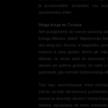
ja postanowiłem sprawdzić czy wysi
spodziewany efekt.
Długa droga do Torunia
Nim przejdziemy do rzeczy pozwolę sob
kolega, Mariusz „Mario” Majchrowski, bę
doń dołączyć. Rzeczy w bagażniku, symp
miejsce w parę godzin. Brzmi jak bajk
dlatego, że około wpół do pierwszej 
dopiero po półtora godziny. Co robili 
godzinach, gdy normalni ludzie pracują a
Trzy razy sześćdziesiąt minut później
szkoły nie było dla kierowcy problemem
musiał ze dwa razy obrócić i chwilę krą
właśnie wjeżdżamy na teren konwentu.