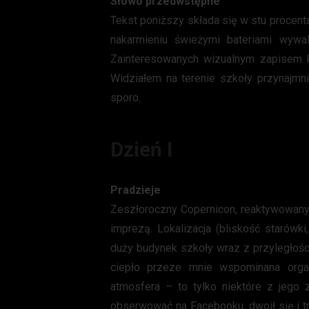
Słowo przedwstępne
Tekst poniższy składa się w stu procenta
nakarmieniu świeżymi bateriami wywal
Zainteresowanych wizualnym zapisem 
Widziałem na terenie szkoły przynajmni
sporo.
Dzień I
Pradzieje
Zeszłoroczny Copernicon, reaktywowany p
imprezą. Lokalizacja (bliskość starówk
duży budynek szkoły wraz z przyległośc
ciepło przeze mnie wspominana organ
atmosfera – to tylko niektóre z jego 
obserwować na Facebooku, dwoił się i tr