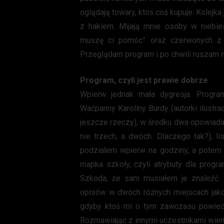
oglądają towary, ktoś coś kupuje. Kolejk
z hakiem. Mijają mnie osoby w niebi
muszę ci pomóc” oraz czerwonych z 
Przeglądam program i po chwili ruszam n
Program, czyli jest prawie dobrze
Wpierw jednak mała dygresja. Progra
Waćpanny Karoliny Burdy (autorki ilustra
jeszcze rzeczy), w środku dwa opowiada
nie trzech, a dwóch. Dlaczego tak?), l
podziałem wpierw na godziny, a potem p
mapka szkoły, czyli atrybuty dla progra
Szkoda, że sam musiałem je znaleźć. 
opisów w dwóch różnych miejscach jakoś 
gdyby ktoś mi o tym zawczasu powied
Rozmawiając z innymi uczestnikami wiem,