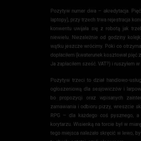
Pozytyw numer dwa – akredytacja. Pięć
laptopy), przy trzech trwa rejestracja k
konwentu uwijała się z robotą jak trz
niewielu. Niezależnie od godziny kolejk
wątku jeszcze wrócimy. Póki co otrzymał
dopłaciłem (kwaterunek kosztował pięć 
Ja zapłaciłem sześć. VAT?) i ruszyłem w 
Pozytyw trzeci to dział handlowo-usługo
ogłoszeniową dla sesjowiczów i larpowi
bo propozycji oraz wpisanych zaint
zamawiania i odbioru pizzy, wreszcie skl
RPG – dla każdego coś pysznego, a 
korytarzu. Wisienką na torcie był w mia
tego miejsca należało skręcić w lewo, b