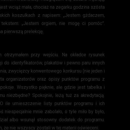
a jest wciąż mała, chociaż na zegarku godzina szósta
eskich koszulkach z napisem: „Jestem gżdaczem,
tekstem: „Jestem orgiem, nie mogę ci pomóc”.
a pierwszą prelekcję.
m otrzymałem przy wejściu. Na okładce rysunek
cji do identyfikatorów, plakatów i pewno paru innych
nia, zwycięzcy konwentowego konkursu (nie jeden i
ista organizatorów oraz opisy punktów programu z
okoje. Wszystko pięknie, ale gdzie jest tabelka i
mu niezbędne? Spokojnie, leżą tuż za akredytacją.
O ile umieszczenie listy punktów programu i ich
niespecjalnie mnie zabolało, o tyle miło by było,
ział albo wsunął stosowny dodatek do programu.
 że nie wszyscy zostali w tej materii oświeceni.