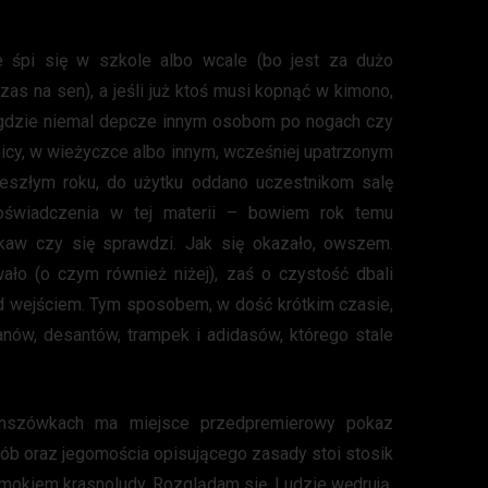
 śpi się w szkole albo wcale (bo jest za dużo
as na sen), a jeśli już ktoś musi kopnąć w kimono,
, gdzie niemal depcze innym osobom po nogach czy
wnicy, w wieżyczce albo innym, wcześniej upatrzonym
 zeszłym roku, do użytku oddano uczestnikom salę
oświadczenia w tej materii – bowiem rok temu
kaw czy się sprawdzi. Jak się okazało, owszem.
ało (o czym również niżej), zaś o czystość dbali
d wejściem. Tym sposobem, w dość krótkim czasie,
anów, desantów, trampek i adidasów, którego stale
anszówkach ma miejsce przedpremierowy pokaz
sób oraz jegomościa opisującego zasady stoi stosik
mokiem krasnoludy. Rozglądam się. Ludzie wędrują,