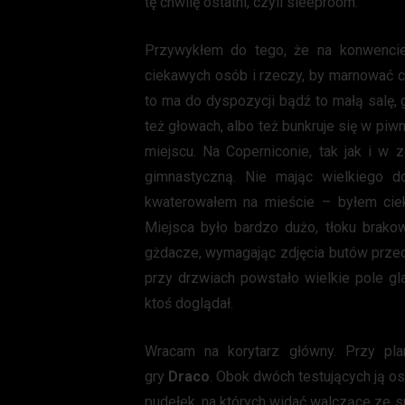
tę chwilę ostatni, czyli sleeproom.
Przywykłem do tego, że na konwencie
ciekawych osób i rzeczy, by marnować cz
to ma do dyspozycji bądź to małą salę
też głowach, albo też bunkruje się w pi
miejscu. Na Coperniconie, tak jak i w
gimnastyczną. Nie mając wielkiego d
kwaterowałem na mieście – byłem cie
Miejsca było bardzo dużo, tłoku brakow
gżdacze, wymagając zdjęcia butów prze
przy drzwiach powstało wielkie pole gl
ktoś doglądał.
Wracam na korytarz główny. Przy pl
gry
Draco
. Obok dwóch testujących ją o
pudełek, na których widać walczące ze s