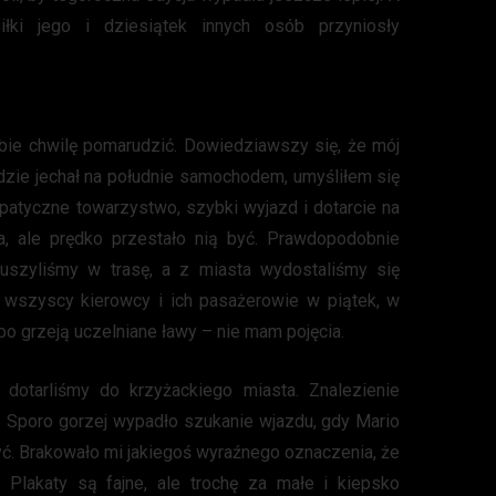
łki jego i dziesiątek innych osób przyniosły
ie chwilę pomarudzić. Dowiedziawszy się, że mój
dzie jechał na południe samochodem, umyśliłem się
atyczne towarzystwo, szybki wyjazd i dotarcie na
a, ale prędko przestało nią być. Prawdopodobnie
ruszyliśmy w trasę, a z miasta wydostaliśmy się
ci wszyscy kierowcy i ich pasażerowie w piątek, w
lbo grzeją uczelniane ławy – nie mam pojęcia.
 dotarliśmy do krzyżackiego miasta. Znalezienie
. Sporo gorzej wypadło szukanie wjazdu, gdy Mario
żyć. Brakowało mi jakiegoś wyraźnego oznaczenia, że
 Plakaty są fajne, ale trochę za małe i kiepsko