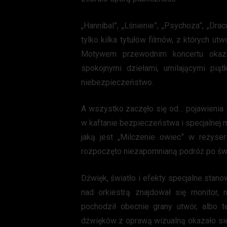
„Hannibal”, „Lśnienie”, „Psychoza”, „Dr
tylko kilka tytułów filmów, z których ut
Motywem przewodnim koncertu okazał
spokojnymi dziełami, umilającymi pią
niebezpieczeństwo.
A wszystko zaczęło się od… pojawienia 
w kaftanie bezpieczeństwa i specjalnej 
jaką jest „Milczenie owiec” w reżyse
rozpoczęto niezapomnianą podróż po świ
Dźwięk, światło i efekty specjalne stanow
nad orkiestrą znajdował się monitor,
pochodził obecnie grany utwór, albo 
dźwięków z oprawą wizualną okazało si