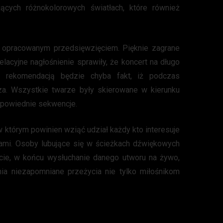
cych różnokolorowych światłach, które również
 opracowanym przedsięwzięciem. Pięknie zagrane
elacyjne nagłośnienie sprawiły, że koncert na długo
ą rekomendacją będzie chyba fakt, iż podczas
za. Wszystkie twarze były skierowane w kierunku
dpowiednie sekwencje.
w którym powinien wziąć udział każdy kto interesuje
cjami. Osoby lubujące się w ścieżkach dźwiękowych
cie, w końcu wysłuchanie danego utworu na żywo,
ia niezapomniane przeżycia nie tylko miłośnikom