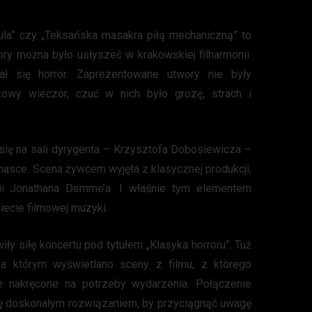
acula” czy „Teksańska masakra piłą mechaniczną” to
wory można było usłyszeć w krakowskiej filharmonii.
 się horror. Zaprezentowane utwory nie były
tkowy wieczór, czuć w nich było grozę, strach i
się na sali dyrygenta – Krzysztofa Dobosiewicza –
masce. Scena żywcem wyjęta z klasycznej produkcji,
rii Jonathana Demme’a. I właśnie tym elementem
ecie filmowej muzyki.
iły siłę koncertu pod tytułem „Klasyka horroru”. Tuż
 na którym wyświetlano sceny z filmu, z którego
te nakręcone na potrzeby wydarzenia. Połączenie
ę doskonałym rozwiązaniem, by przyciągnąć uwagę