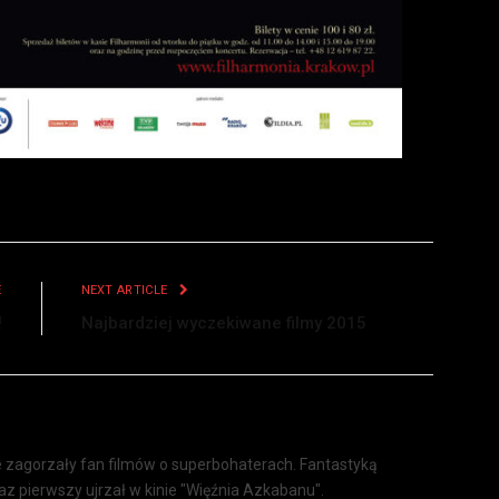
E
NEXT ARTICLE
!
Najbardziej wyczekiwane filmy 2015
że zagorzały fan filmów o superbohaterach. Fantastyką
 raz pierwszy ujrzał w kinie "Więźnia Azkabanu".