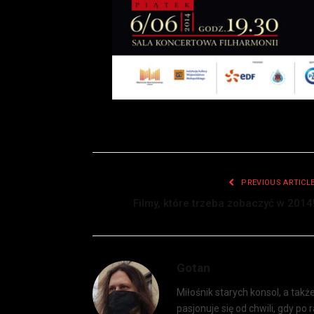
PREVIOUS ARTICL
Filmy, które trzeba zobaczyć w 2014
Gotan
Miłośnik starych konsol, a tak
pasjonuje się od chwili, gdy po