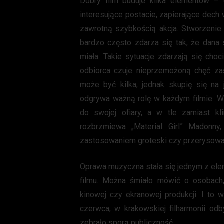
Dobry film buduje kilka elementów – c
interesujące postacie, zapierające dech
zawrotną szybkością akcja. Stworzenie
bardzo często zdarza się tak, że dana 
miała. Takie sytuacje zdarzają się choc
odbiorca czuje nieprzemożoną chęć za
może być kilka, jednak skupię się na 
odgrywa ważną rolę w każdym filmie. Wy
do swojej ofiary, a w tle zamiast kli
rozbrzmiewa „Material Girl” Madonny
zastosowaniem groteski czy przerysowa
Oprawa muzyczna stała się jednym z ele
filmu. Można śmiało mówić o osobach,
kinowej czy ekranowej produkcji. I to w
czerwca, w krakowskiej filharmonii odb
zebrało sporą publiczność.