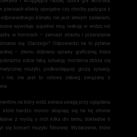
iekawa i wciągająca fabuła, dobra gra aktorska,
 w piersiach efekty specjalne czy choćby pędząca z
 odpowiedniego klimatu nie jest łatwym zadaniem,
scena wywołuje zupełnie inną reakcję w widzu niż
iażby w horrorach – zamiast strachu i przerażenia
śmiania się. Dlaczego? Odpowiedzi na to pytanie
jednej – złemu dobraniu oprawy graficznej, która
obraźmy sobie taką sytuację: morderca zbliża się
matycznej muzyki, podkreślającej grozę sytuacji,
, i nie, nie jest to celowy zabieg związany z
nia.
mentów, na który widz zwraca uwagę przy oglądaniu
 które bardzo mocno skupiają się na tej stronie
łaśnie z myślą o nich kilka dni temu, dokładnie 6
ył się koncert muzyki filmowej. Wydarzenie, które