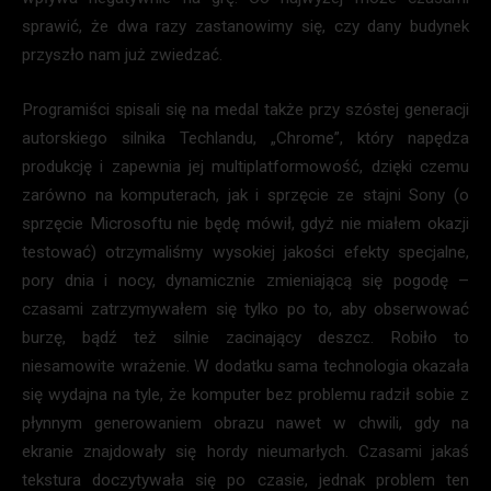
sprawić, że dwa razy zastanowimy się, czy dany budynek
przyszło nam już zwiedzać.
Programiści spisali się na medal także przy szóstej generacji
autorskiego silnika Techlandu, „Chrome”, który napędza
produkcję i zapewnia jej multiplatformowość, dzięki czemu
zarówno na komputerach, jak i sprzęcie ze stajni Sony (o
sprzęcie Microsoftu nie będę mówił, gdyż nie miałem okazji
testować) otrzymaliśmy wysokiej jakości efekty specjalne,
pory dnia i nocy, dynamicznie zmieniającą się pogodę –
czasami zatrzymywałem się tylko po to, aby obserwować
burzę, bądź też silnie zacinający deszcz. Robiło to
niesamowite wrażenie. W dodatku sama technologia okazała
się wydajna na tyle, że komputer bez problemu radził sobie z
płynnym generowaniem obrazu nawet w chwili, gdy na
ekranie znajdowały się hordy nieumarłych. Czasami jakaś
tekstura doczytywała się po czasie, jednak problem ten