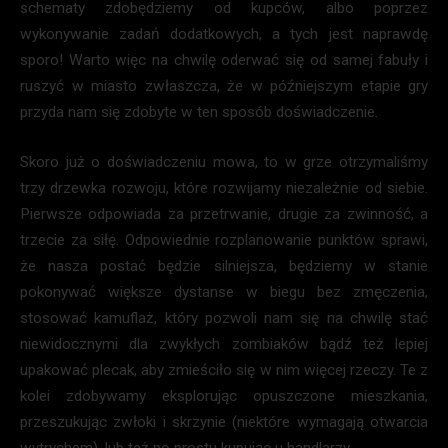
schematy zdobędziemy od kupców, albo poprzez
wykonywanie zadań dodatkowych, a tych jest naprawdę
sporo! Warto więc na chwilę oderwać się od samej fabuły i
ruszyć w miasto zwłaszcza, że w późniejszym etapie gry
przyda nam się zdobyte w ten sposób doświadczenie.
Skoro już o doświadczeniu mowa, to w grze otrzymaliśmy
trzy drzewka rozwoju, które rozwijamy niezależnie od siebie.
Pierwsze odpowiada za przetrwanie, drugie za zwinność, a
trzecie za siłę. Odpowiednie rozplanowanie punktów sprawi,
że nasza postać będzie silniejsza, będziemy w stanie
pokonywać większe dystanse w biegu bez zmęczenia,
stosować kamuflaż, który pozwoli nam się na chwilę stać
niewidocznymi dla zwykłych zombiaków bądź też lepiej
upakować plecak, aby zmieściło się w nim więcej rzeczy. Te z
kolei zdobywamy eksplorując opuszczone mieszkania,
przeszukując zwłoki i skrzynie (niektóre wymagają otwarcia
wytrychem), lub też po prostu kupując u handlarzy.