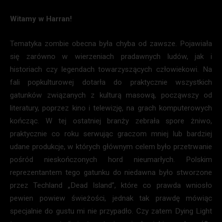
Witamy w Harran!
Tematyka zombie obecna była chyba od zawsze. Pojawiała
się zarówno w wierzeniach pradawnych ludów, jak i
historiach czy legendach towarzyszących człowiekowi. Na
fali popkulturowej dotarła do praktycznie wszystkich
gatunków związanych z kulturą masową, począwszy od
literatury, poprzez kino i telewizję, na grach komputerowych
kończąc. W tej ostatniej branży zebrała spore żniwo,
praktycznie co roku serwując graczom mniej lub bardziej
udane produkcje, w których głównym celem było przetrwanie
pośród nieskończonych hord nieumarłych. Polskim
reprezentantem tego gatunku do niedawna było stworzone
przez Techland „Dead Island”, które co prawda wniosło
pewien powiew świeżości, jednak tak prawdę mówiąc
specjalnie do gustu mi nie przypadło. Czy zatem Dying Light