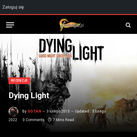
Zaloguj się
RECENZJE
Dying Light
By
GOTAN
3 lutego 2015
Updated:
3 lutego
2022
0 Comments
7 Mins Read