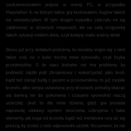
zaobserwowałem jedynie w wersji PC, w przypadku
Playstation 4, na którym także grę testowałem, bugów takich
nie uświadczyłem. W tym drugim wypadku zdarzyło mi się
zaklinować w dziwnych miejscach, ale na całą rozgrywkę
takich sytuacji miałem dwie, czyli kolejny, mało ważny detal.
Skoro już przy detalach jesteśmy, to niestety wiąże się z nimi
także coś, co z kolei trochę mnie irytowało, czyli fizyka
przedmiotów. O ile nasz bohater nie ma problemu by
podnieść ciężki pręt zbrojeniowy i wykorzystać jako broń,
bądź też cisnąć butlą z gazem w przeciwników, to już zwykłe
krzesło, albo lampa ustawiona przy drzwiach, potrafią okazać
się barierą nie do pokonania i czasami spowolnić naszą
ucieczkę. Jest to dla mnie dziwne, gdyż gra posiada
naprawdę ciekawy system tworzenia uzbrojenia i takie
elementy, jak noga od krzesła, bądź też metalowa rura aż się
proszą, by zrobić z nich odpowiedni użytek. Rozumiem, że nie