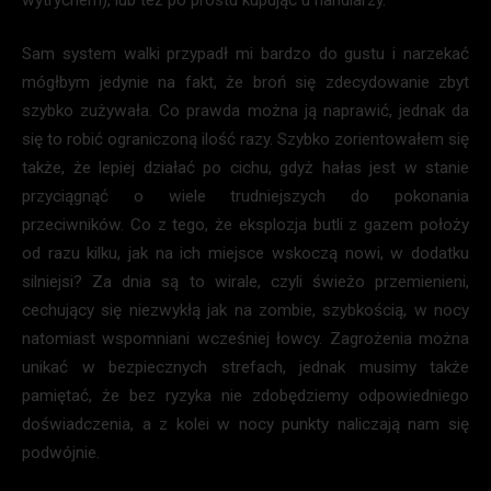
Sam system walki przypadł mi bardzo do gustu i narzekać
mógłbym jedynie na fakt, że broń się zdecydowanie zbyt
szybko zużywała. Co prawda można ją naprawić, jednak da
się to robić ograniczoną ilość razy. Szybko zorientowałem się
także, że lepiej działać po cichu, gdyż hałas jest w stanie
przyciągnąć o wiele trudniejszych do pokonania
przeciwników. Co z tego, że eksplozja butli z gazem położy
od razu kilku, jak na ich miejsce wskoczą nowi, w dodatku
silniejsi? Za dnia są to wirale, czyli świeżo przemienieni,
cechujący się niezwykłą jak na zombie, szybkością, w nocy
natomiast wspomniani wcześniej łowcy. Zagrożenia można
unikać w bezpiecznych strefach, jednak musimy także
pamiętać, że bez ryzyka nie zdobędziemy odpowiedniego
doświadczenia, a z kolei w nocy punkty naliczają nam się
podwójnie.