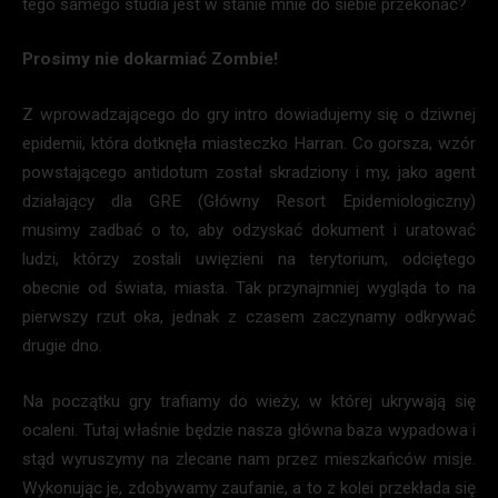
tego samego studia jest w stanie mnie do siebie przekonać?
Prosimy nie dokarmiać Zombie!
Z wprowadzającego do gry intro dowiadujemy się o dziwnej
epidemii, która dotknęła miasteczko Harran. Co gorsza, wzór
powstającego antidotum został skradziony i my, jako agent
działający dla GRE (Główny Resort Epidemiologiczny)
musimy zadbać o to, aby odzyskać dokument i uratować
ludzi, którzy zostali uwięzieni na terytorium, odciętego
obecnie od świata, miasta. Tak przynajmniej wygląda to na
pierwszy rzut oka, jednak z czasem zaczynamy odkrywać
drugie dno.
Na początku gry trafiamy do wieży, w której ukrywają się
ocaleni. Tutaj właśnie będzie nasza główna baza wypadowa i
stąd wyruszymy na zlecane nam przez mieszkańców misje.
Wykonując je, zdobywamy zaufanie, a to z kolei przekłada się