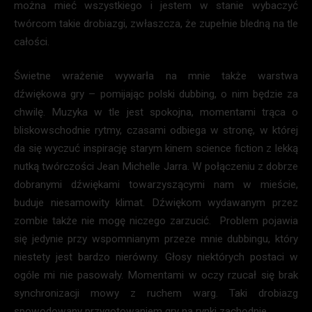
można mieć wszystkiego i jestem w stanie wybaczyć
twórcom takie drobiazgi, zwłaszcza, że zupełnie bledną na tle
całości.
Świetne wrażenie wywarła na mnie także warstwa
dźwiękowa gry – pomijając polski dubbing, o nim będzie za
chwilę. Muzyka w tle jest spokojna, momentami trąca o
bliskowschodnie rytmy, czasami odbiega w stronę, w której
da się wyczuć inspirację starym kinem science fiction z lekką
nutką twórczości Jean Michelle Jarra. W połączeniu z dobrze
dobranymi dźwiękami towarzyszącymi nam w mieście,
buduje niesamowity klimat. Dźwiękom wydawanym przez
zombie także nie mogę niczego zarzucić. Problem pojawia
się jedynie przy wspomnianym przeze mnie dubbingu, który
niestety jest bardzo nierówny. Głosy niektórych postaci w
ogóle mi nie pasowały. Momentami w oczy rzucał się brak
synchronizacji mowy z ruchem warg. Taki drobiazg
spowodowany przygotowaniem gry na rynki zachodnie.