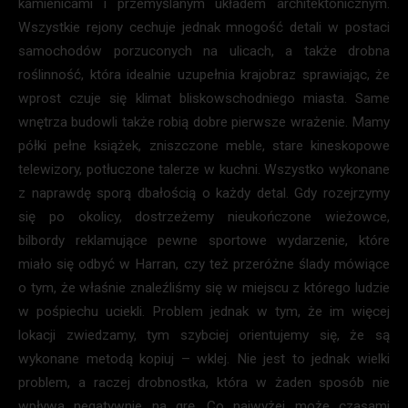
kamienicami i przemyślanym układem architektonicznym.
Wszystkie rejony cechuje jednak mnogość detali w postaci
samochodów porzuconych na ulicach, a także drobna
roślinność, która idealnie uzupełnia krajobraz sprawiając, że
wprost czuje się klimat bliskowschodniego miasta. Same
wnętrza budowli także robią dobre pierwsze wrażenie. Mamy
półki pełne książek, zniszczone meble, stare kineskopowe
telewizory, potłuczone talerze w kuchni. Wszystko wykonane
z naprawdę sporą dbałością o każdy detal. Gdy rozejrzymy
się po okolicy, dostrzeżemy nieukończone wieżowce,
bilbordy reklamujące pewne sportowe wydarzenie, które
miało się odbyć w Harran, czy też przeróżne ślady mówiące
o tym, że właśnie znaleźliśmy się w miejscu z którego ludzie
w pośpiechu uciekli. Problem jednak w tym, że im więcej
lokacji zwiedzamy, tym szybciej orientujemy się, że są
wykonane metodą kopiuj – wklej. Nie jest to jednak wielki
problem, a raczej drobnostka, która w żaden sposób nie
wpływa negatywnie na grę. Co najwyżej może czasami