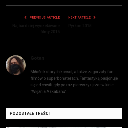
PREVIOUS ARTICLE
NEXT ARTICLE
Najbardziej wyczekiwane
Pyrkon 2015
filmy 2015
Gotan
Miłośnik starych konsol, a także zagorzały fan
filmów o superbohaterach. Fantastyką pasjonuje
się od chwili, gdy po raz pierwszy ujrzał w kinie
"Więźnia Azkabanu".
POZOSTAŁE TREŚCI