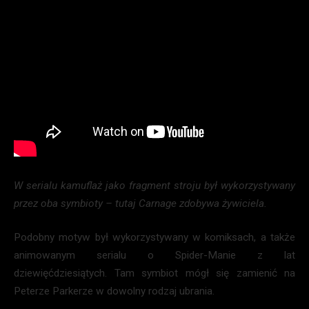
W serialu kamuflaż jako fragment stroju był wykorzystywany
przez oba symbioty – tutaj Carnage zdobywa żywiciela.
Podobny motyw był wykorzystywany w komiksach, a także
animowanym serialu o Spider-Manie z lat
dziewięćdziesiątych. Tam symbiot mógł się zamienić na
Peterze Parkerze w dowolny rodzaj ubrania.