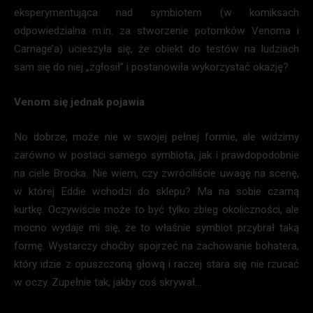
eksperymentująca nad symbiotem (w komiksach
odpowiedzialna m.in. za stworzenie potomków Venoma i
Carnage’a) ucieszyła się, że obiekt do testów na ludziach
sam się do niej „zgłosił” i postanowiła wykorzystać okazję?
Venom się jednak pojawia
No dobrze, może nie w swojej pełnej formie, ale widzimy
zarówno w postaci samego symbiota, jak i prawdopodobnie
na ciele Brocka. Nie wiem, czy zwróciliście uwagę na scenę,
w której Eddie wchodzi do sklepu? Ma na sobie czarną
kurtkę. Oczywiście może to być tylko zbieg okoliczności, ale
mocno wydaje mi się, że to właśnie symbiot przybrał taką
formę. Wystarczy choćby spojrzeć na zachowanie bohatera,
który idzie z opuszczoną głową i raczej stara się nie rzucać
w oczy. Zupełnie tak, jakby coś skrywał…