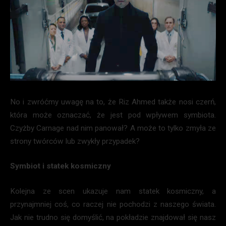
No i zwróćmy uwagę na to, że Riz Ahmed także nosi czerń,
która może oznaczać, że jest pod wpływem symbiota.
Czyżby Carnage nad nim panował? A może to tylko zmyła ze
strony twórców lub zwykły przypadek?
Symbiot i statek kosmiczny
Kolejna ze scen ukazuje nam statek kosmiczny, a
przynajmniej coś, co raczej nie pochodzi z naszego świata.
Jak nie trudno się domyślić, na pokładzie znajdował się nasz