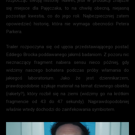
rozpocząć swoją historię. Nawet, jeśli w produkcji znajdzie
się miejsce dla Pajęczaka, to na chwilę obecną, niejasną
pozostaje kwestia, co do jego roli. Najbezpieczniej zatem
opowiedzieć historię, która nie wymaga obecności Petera
Parkera.
Trailer rozpoczyna się od ujęcia przedstawiającego postać
Eddiego Brocka poddawanego jakimś badaniom. Z pozoru nic
nieznaczący fragment nabiera sensu nieco później, gdy
widzimy naszego bohatera podczas próby włamania do
jakiegoś laboratorium. Jako że jest dziennikarzem,
prawdopodobnie szykuje materiał na temat dziwnego obiektu
(rakiety?), który rozbił się na ziemi (widzimy go na krótkim
fragmencie od 43 do 47 sekundy). Najprawdopodobniej
właśnie wtedy dochodzi do zainfekowania symbiotem.