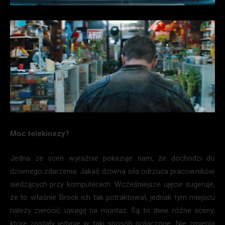
Moc telekinezy?
Jedna ze scen wyraźnie pokazuje nam, że dochodzi do
dziwnego zdarzenia. Jakaś dziwna siła odrzuca pracowników
siedzących przy komputerach. Wcześniejsze ujęcie sugeruje,
że to właśnie Brock ich tak potraktował, jednak tym miejscu
należy zwrócić uwagę na montaż. Są to dwie różne sceny,
które zostały jedynie w taki sposób połączone. Nie zmienia