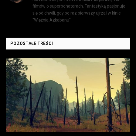
filmów o superbohaterach. Fantastyką pasjonuje
się od chwili, gdy po raz pierwszy ujrzał w kinie
"Więźnia Azkabanu".
POZOSTAŁE TREŚCI