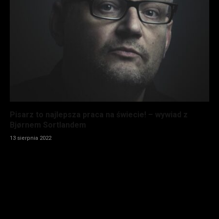
Pisarz to najlepsza praca na świecie! – wywiad z
Bjørnem Sortlandem
13 sierpnia 2022