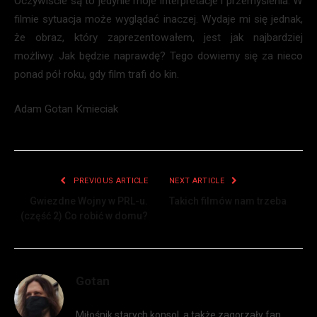
Oczywiście są to jedynie moje interpretacje i przemyślenia. W
filmie sytuacja może wyglądać inaczej. Wydaje mi się jednak,
że obraz, który zaprezentowałem, jest jak najbardziej
możliwy. Jak będzie naprawdę? Tego dowiemy się za nieco
ponad pół roku, gdy film trafi do kin.
Adam Gotan Kmieciak
PREVIOUS ARTICLE
NEXT ARTICLE
Gwiezdne Wojny w PRL-u.
Takich filmów nam trzeba
(część 2) Co robić w domu?
Gotan
Miłośnik starych konsol, a także zagorzały fan