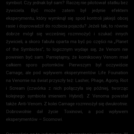
symbiot. Czy jednak był sam? Raczej nie pilotował statku bez
żywiciela. Być może zatem był jedynie efektem
eksperymentu, który wymknął się spod kontroli jakiejś obcej
rasie i doprowadził do rozbicia pojazdu? Jeżeli tak, to równie
dobrze mógł się wcześniej rozmnożyć i szukać innych
żywicieli, a skoro fabuła oparta ma być po części na „Planet
of the Symbiotes”, to logicznym wydaje się, że Venom nie
powinien być sam. Pamiętajmy, że komiksowy Venom miał
całkiem sporo potomków. Pierwszym był oczywiście
Carnage, ale pod wpływem eksperymentów Life Founation
na Venomie na świat przyszły też: Lasher, Phage, Agony, Riot
i Scream (czwórka z nich połączyła się później, tworząc
kolejnego symbiota imieniem Hybrid). Z Venoma powstał
także Anti-Venom. Z kolei Carnage rozmnożył się dwukrotnie.
Dobrowolnie dał życie Toxinowi, a pod wpływem
eksperymentów – Scornowi.