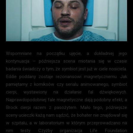
Wspomniane na początku ujęcie, a dokładniej jego
kontynuacja – późniejsza scena miotania się w czasie
badania świadczy o tym, że symbiot jest już w ciele nosiciela.
Eddie poddany zostaje rezonansowi magnetycznemu. Jak
pamiętamy z komiksów czy serialu animowanego, symbiot
cierpi, wystawiony na działanie fal dźwiękowych.
Najprawdopodobniej fale magnetyczne dają podobny efekt, a
Brock cierpi razem z pasożytem. Mało tego, późniejsze
sceny ucieczki każą nam sądzić, że bohater nie znajdował się
w szpitalu, a w laboratorium w którym przeprowadzano na
nim testy. Czyżby organizacja Life Foundation