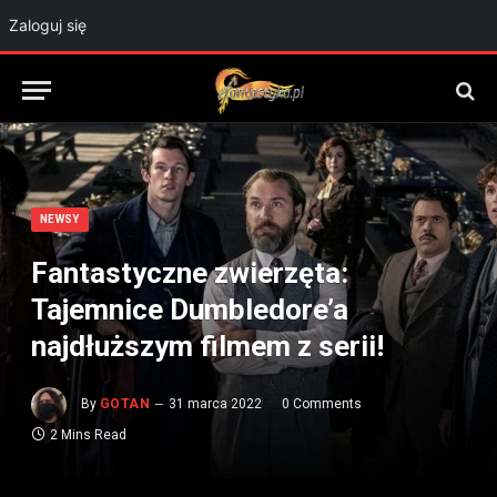
Zaloguj się
NEWSY
Fantastyczne zwierzęta:
Tajemnice Dumbledore’a
najdłuższym filmem z serii!
By
GOTAN
31 marca 2022
0 Comments
2 Mins Read