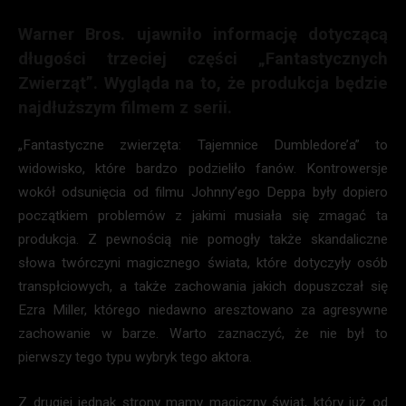
Warner Bros. ujawniło informację dotyczącą
długości trzeciej części „Fantastycznych
Zwierząt”. Wygląda na to, że produkcja będzie
najdłuższym filmem z serii.
„Fantastyczne zwierzęta: Tajemnice Dumbledore’a” to
widowisko, które bardzo podzieliło fanów. Kontrowersje
wokół odsunięcia od filmu Johnny’ego Deppa były dopiero
początkiem problemów z jakimi musiała się zmagać ta
produkcja. Z pewnością nie pomogły także skandaliczne
słowa twórczyni magicznego świata, które dotyczyły osób
transpłciowych, a także zachowania jakich dopuszczał się
Ezra Miller, którego niedawno aresztowano za agresywne
zachowanie w barze. Warto zaznaczyć, że nie był to
pierwszy tego typu wybryk tego aktora.
Z drugiej jednak strony mamy magiczny świat, który już od