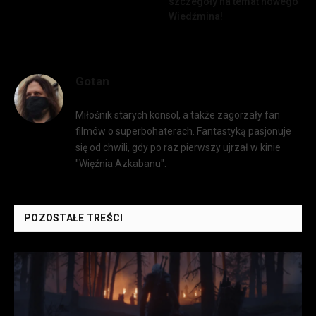
szczegóły na temat nowego
Wiedźmina!
Gotan
Miłośnik starych konsol, a także zagorzały fan
filmów o superbohaterach. Fantastyką pasjonuje
się od chwili, gdy po raz pierwszy ujrzał w kinie
"Więźnia Azkabanu".
POZOSTAŁE TREŚCI