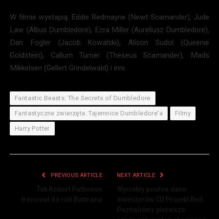
W filmie wystapią: Eddie Redmayne (Newt Scamander), Jude
Law (Albus Dumbledore), Ezra Miller (Aureliusz Dumbledore),
Dan Fogler (Jacob Kowalski), Alison Sudol (Queenie
Goldstein), Callum Turner (Theseus Scamander), Mads
Mikkelsen (Gellert Grindelwald) i inni.
Fantastic Beasts: The Secrets of Dumbledore
Fantastyczne zwierzęta: Tajemnice Dumbledore'a
Filmy
Harry Potter
PREVIOUS ARTICLE
NEXT ARTICLE
Tak Robert Pattinson
Wyciekły poufne dane
trenował do roli Batmana
inwestorów CD Projekt Red.
Poznaliśmy pierwsze