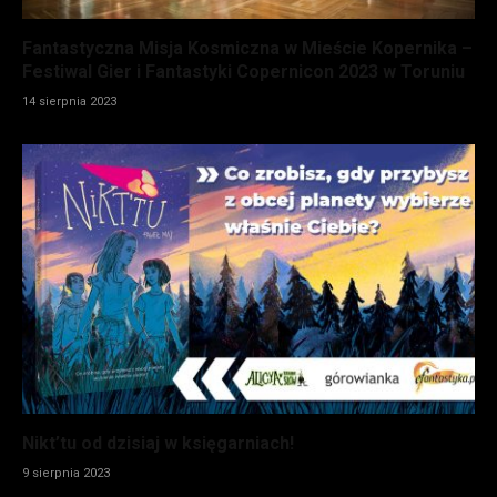
Fantastyczna Misja Kosmiczna w Mieście Kopernika –
Festiwal Gier i Fantastyki Copernicon 2023 w Toruniu
14 sierpnia 2023
Nikt’tu od dzisiaj w księgarniach!
9 sierpnia 2023