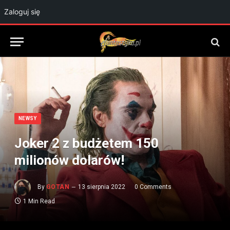
Zaloguj się
NEWSY
Joker 2 z budżetem 150
milionów dolarów!
By
GOTAN
13 sierpnia 2022
0 Comments
1 Min Read