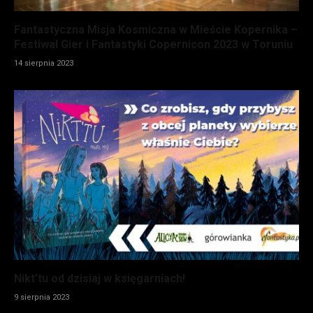
Fantastyczna Misja Kosmiczna w Mieście Kopernika –
Festiwal Gier i Fantastyki Copernicon 2023 w Toruniu
14 sierpnia 2023
Nikt’tu od dzisiaj w księgarniach!
9 sierpnia 2023