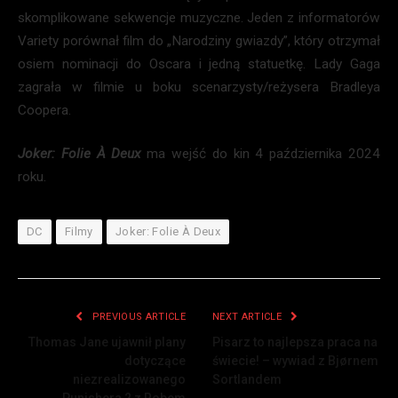
skomplikowane sekwencje muzyczne. Jeden z informatorów
Variety porównał film do „Narodziny gwiazdy”, który otrzymał
osiem nominacji do Oscara i jedną statuetkę. Lady Gaga
zagrała w filmie u boku scenarzysty/reżysera Bradleya
Coopera.
Joker: Folie À Deux
ma wejść do kin 4 października 2024
roku.
DC
Filmy
Joker: Folie À Deux
PREVIOUS ARTICLE
NEXT ARTICLE
Thomas Jane ujawnił plany
Pisarz to najlepsza praca na
dotyczące
świecie! – wywiad z Bjørnem
niezrealizowanego
Sortlandem