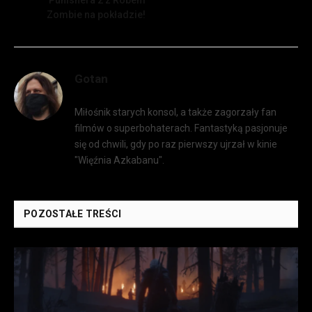
Punishera 2 z Robem
Zombie na pokładzie!
Gotan
Miłośnik starych konsol, a także zagorzały fan
filmów o superbohaterach. Fantastyką pasjonuje
się od chwili, gdy po raz pierwszy ujrzał w kinie
"Więźnia Azkabanu".
POZOSTAŁE TREŚCI